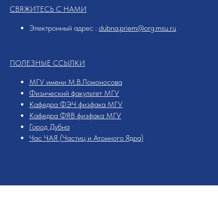
СВЯЖИТЕСЬ С НАМИ
Электронный адрес :
dubna.priem@org.msu.ru
ПОЛЕЗНЫЕ ССЫЛКИ
МГУ имени М.В.Ломоносова
Физический факультет МГУ
Кафедра ФЭЧ физфака МГУ
Кафедра ФЯВ физфака МГУ
Город Дубна
Час ЧАЯ (Частиц и Атомного Ядра)