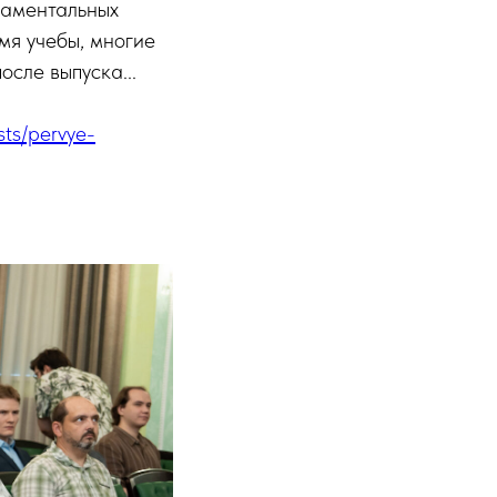
даментальных
мя учебы, многие
сле выпуска...
osts/pervye-