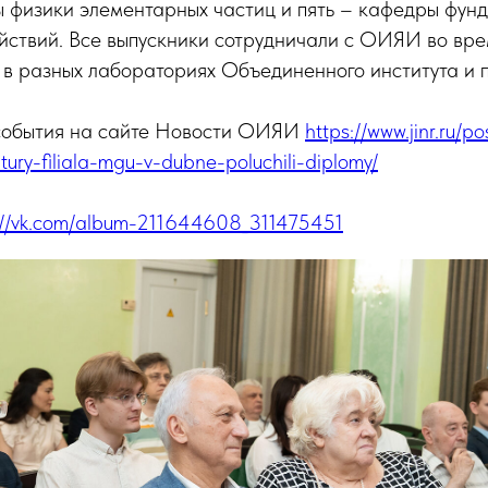
ы физики элементарных частиц и пять – кафедры фун
йствий. Все выпускники сотрудничали с ОИЯИ во вре
 в разных лабораториях Объединенного института и по
события на сайте Новости ОИЯИ
https://www.jinr.ru/p
tury-filiala-mgu-v-dubne-poluchili-diplomy/
://vk.com/album-211644608_311475451