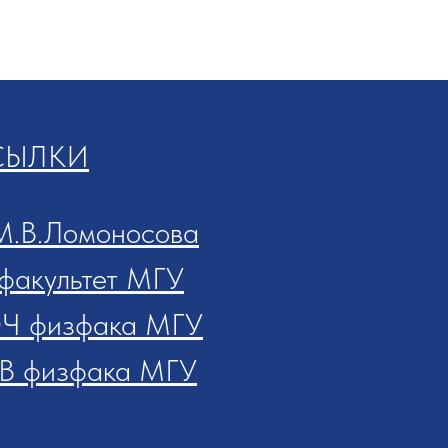
СЫЛКИ
М.В.Ломоносова
факультет МГУ
Ч физфака МГУ
В физфака МГУ