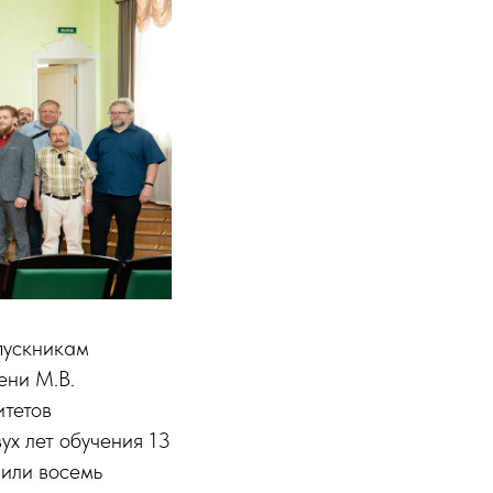
пускникам
ени М.В.
итетов
ух лет обучения 13
вили восемь