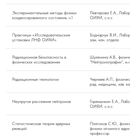
Экспериментальные методы физики
Левтерова Е.А., Лаборат
конденсированного состояния, ч.1
ОИЯИ, с.н.с
Практикум «Исследовательские
Боднарчук В.И., Лабора
установки ЛНФ ОИЯИ»
зам. нач. отдела
Радиационная безопасность в
Шуленина А.В., физическ
физических исследованиях
"Нейтронографии", м.н.с.
Радиационные технологии
Черняев А.П., физический
рад. медицины, зав. каф.
Неупругое рассеяние нейтронов
Горемычкин Е.А., Лабора
ОИЯИ, с.н.с.
Статистическая теория ядерных
Платонов С.Ю., физическ
реакций
физики атомного ядра и 
профессор