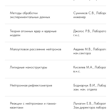
Методы обработки
Сумников С.В., Лаборат
экспериментальных данных
инженер
Теория атомных ядер и ядерные
Джолос Р.В., Лаборатори
модели
г.н.с.
Малоугловое рассеяние нейтронов
Авдеев М.В., Лаборатор
нач.сектора
Липидные наноструктуры
Киселев М.А., Лаборато
в.н.с.
Нейтронная рефлектометрия
Боднарчук В.И., Лабора
зам. нач. отдела
Реакции с нейтронами и гамма-
Лычагин Е.В., Лаборато
квантами
Зам.директора лаборато