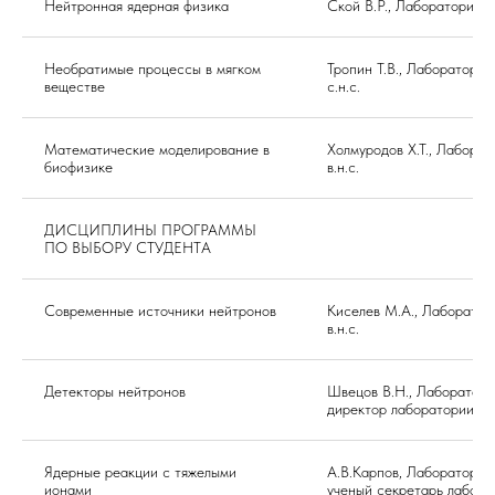
Нейтронная ядерная физика
Ской В.Р., Лаборатория 
Необратимые процессы в мягком
Тропин Т.В., Лаборатори
веществе
с.н.с.
Математические моделирование в
Холмуродов Х.Т., Лабора
биофизике
в.н.с.
ДИСЦИПЛИНЫ ПРОГРАММЫ
ПО ВЫБОРУ СТУДЕНТА
Современные источники нейтронов
Киселев М.А., Лаборато
в.н.с.
Детекторы нейтронов
Швецов В.Н., Лаборатор
директор лаборатории
Ядерные реакции с тяжелыми
А.В.Карпов, Лаборатори
ионами
ученый секретарь лабора