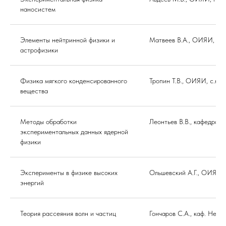
наносистем
Элементы нейтринной физики и
Матвеев В.А., ОИЯИ, про
астрофизики
Физика мягкого конденсированного
Тропин Т.В., ОИЯИ, с.н.с
вещества
Методы обработки
Леонтьев В.В., кафедра 
экспериментальных данных ядерной
физики
Эксперименты в физике высоких
Ольшевский А.Г., ОИЯИ,
энергий
Теория рассеяния волн и частиц
Гончаров С.А., каф. Ней