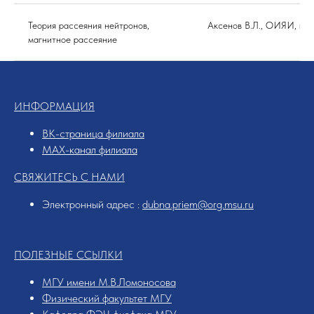
Теория рассеяния нейтронов,
Аксенов В.Л., ОИЯИ, гл.н
магнитное рассеяние
ИНФОРМАЦИЯ
ВК-страница филиала
MAX-канал филиала
СВЯЖИТЕСЬ С НАМИ
Электронный адрес :
dubna.priem@org.msu.ru
ПОЛЕЗНЫЕ ССЫЛКИ
МГУ имени М.В.Ломоносова
Физический факультет МГУ