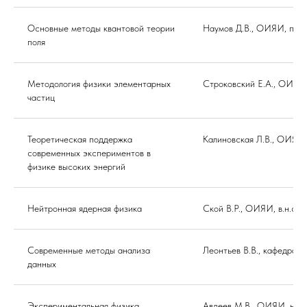
Основные методы квантовой теории
Наумов Д.В., ОИЯИ, про
поля
Методология физики элементарных
Строковский Е.А., ОИЯИ
частиц
Теоретическая поддержка
Калиновская Л.В., ОИЯИ
современных экспериментов в
физике высоких энергий
Нейтронная ядерная физика
Ской В.Р., ОИЯИ, в.н.с.
Современные методы анализа
Леонтьев В.В., кафедра 
данных
Экспериментальная физика
Авдеев М.В., ОИЯИ, нач.