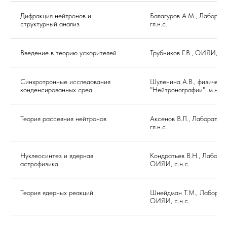
Дифракция нейтронов и
Балагуров А.М., Лабора
структурный анализ
гл.н.с.
Введение в теорию ускорителей
Трубников Г.В., ОИЯИ, д
Синхротронные исследования
Шуленина А.В., физическ
конденсированных сред
"Нейтронографии", м.н.с.
Теория рассеяния нейтронов
Аксенов В.Л., Лаборато
гл.н.с.
Нуклеосинтез и ядерная
Кондратьев В.Н., Лабора
астрофизика
ОИЯИ, с.н.с.
Теория ядерных реакций
Шнейдман Т.М., Лаборат
ОИЯИ, с.н.с.