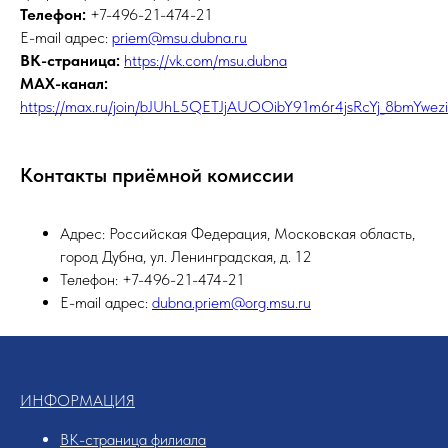
Телефон:
+7-496-21-474-21
E-mail адрес:
priem@msu.dubna.ru
ВК-страница:
https://vk.com/msu.dubna
MAX-канал:
https://max.ru/join/bJUhL5QETJjAUOOibY91m6r4jsRcYj_8bmYwez
Контакты приёмной комиссии
Адрес: Российская Федерация, Московская область,
город Дубна, ул. Ленинградская, д. 12
Телефон: +7-496-21-474-21
E-mail адрес:
dubna.priem@org.msu.ru
ИНФОРМАЦИЯ
ВК-страница филиала