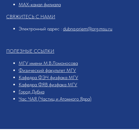
MAX-канал филиала
СВЯЖИТЕСЬ С НАМИ
Электронный адрес :
dubna.priem@org.msu.ru
ПОЛЕЗНЫЕ ССЫЛКИ
МГУ имени М.В.Ломоносова
Физический факультет МГУ
Кафедра ФЭЧ физфака МГУ
Кафедра ФЯВ физфака МГУ
Город Дубна
Час ЧАЯ (Частиц и Атомного Ядра)